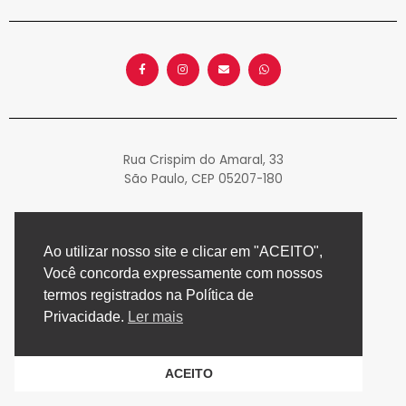
F
I
E
W
a
n
n
h
c
s
v
a
e
t
e
t
b
a
l
s
o
g
o
a
o
r
p
p
k
a
e
p
-
m
f
Rua Crispim do Amaral, 33
São Paulo, CEP 05207-180
Ao utilizar nosso site e clicar em "ACEITO",
Você concorda expressamente com nossos
termos registrados na Política de
Privacidade.
Ler mais
ACEITO