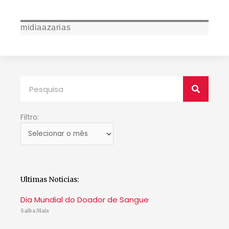
midiaazarias
Pesquisar
Filtro:
Filtro:
Ultimas Noticias:
Dia Mundial do Doador de Sangue
Saiba Mais