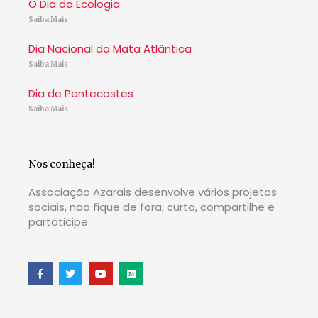
O Dia da Ecologia
Saiba Mais
Dia Nacional da Mata Atlântica
Saiba Mais
Dia de Pentecostes
Saiba Mais
Nos conheça!
Associação Azarais desenvolve vários projetos
sociais, não fique de fora, curta, compartilhe e
partaticipe.
F
T
Y
M
a
w
o
e
c
i
u
d
e
t
t
i
b
t
u
u
o
e
b
m