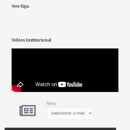
o
r
e
Nos Siga.
k
Videos Institucional
Filtro
Filtro :
: