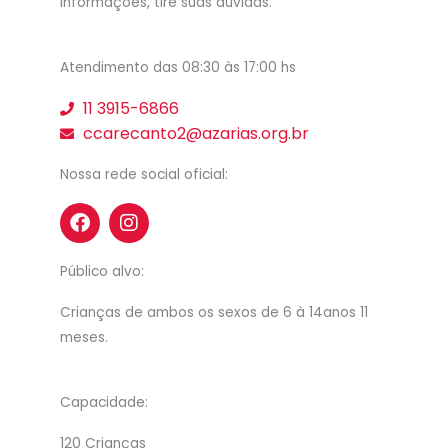
informações, tire suas duvidas.
Atendimento das 08:30 às 17:00 hs
11 3915-6866
ccarecanto2@azarias.org.br
Nossa rede social oficial:
F
I
a
n
c
s
e
t
Público alvo:
b
a
o
g
Crianças de ambos os sexos de 6 à 14anos 11
o
r
meses.
k
a
m
Capacidade:
120 Crianças