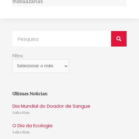
midiaazarias
Pesquisar
Filtro:
Filtro:
Ultimas Noticias:
Dia Mundial do Doador de Sangue
Saiba Mais
O Dia da Ecologia
Saiba Mais