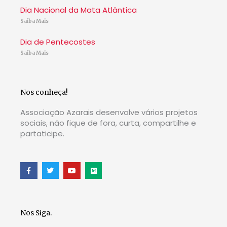
Dia Nacional da Mata Atlântica
Saiba Mais
Dia de Pentecostes
Saiba Mais
Nos conheça!
Associação Azarais desenvolve vários projetos
sociais, não fique de fora, curta, compartilhe e
partaticipe.
F
T
Y
M
a
w
o
e
c
i
u
d
e
t
t
i
b
t
u
u
o
e
b
m
o
r
e
Nos Siga.
k